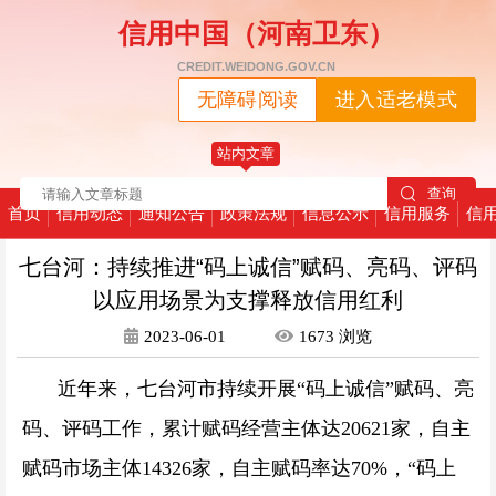
信用中国（河南卫东）
CREDIT.WEIDONG.GOV.CN
无障碍阅读
进入适老模式
站内文章
首页
信用动态
通知公告
政策法规
信息公示
信用服务
信
七台河：持续推进“码上诚信”赋码、亮码、评码
以应用场景为支撑释放信用红利
2023-06-01
1673
浏览
近年来，七台河市持续开展“码上诚信”赋码、亮
码、评码工作，累计赋码经营主体达20621家，自主
赋码市场主体14326家，自主赋码率达70%，“码上