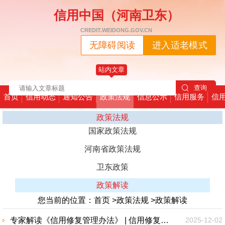
信用中国（河南卫东）
CREDIT.WEIDONG.GOV.CN
无障碍阅读
进入适老模式
站内文章
首页
信用动态
通知公告
政策法规
信息公示
信用服务
信
政策法规
国家政策法规
河南省政策法规
卫东政策
政策解读
您当前的位置：
首页
>
政策法规
>
政策解读
专家解读《信用修复管理办法》 | 信用修复制度建设的重要里程碑
2025-12-02